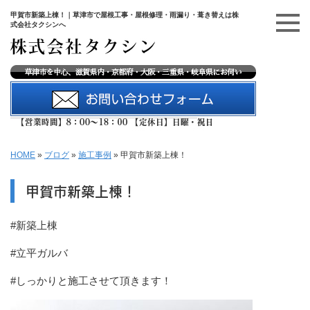
甲賀市新築上棟！｜草津市で屋根工事・屋根修理・雨漏り・葺き替えは株
式会社タクシンへ
HOME
»
ブログ
»
施工事例
»
甲賀市新築上棟！
甲賀市新築上棟！
#新築上棟
#立平ガルバ
#しっかりと施工させて頂きます！